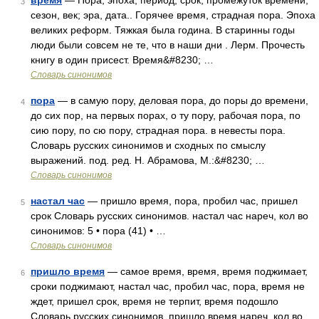
время
— Пора, эпоха, период, срок, промежуток времени,
3
сезон, век; эра, дата.. Горячее время, страдная пора. Эпоха
великих реформ. Тяжкая была година. В старинны годы
люди были совсем не те, что в наши дни . Лерм. Прочесть
книгу в один присест. Время&#8230; …
Словарь синонимов
пора
— в самую пору, деловая пора, до поры до времени,
4
до сих пор, на первых порах, о ту пору, рабочая пора, по
сию пору, по сю пору, страдная пора. в невесты пора.
Словарь русских синонимов и сходных по смыслу
выражений. под. ред. Н. Абрамова, М.:&#8230; …
Словарь синонимов
настал час
— пришло время, пора, пробил час, пришел
5
срок Словарь русских синонимов. настал час нареч, кол во
синонимов: 5 • пора (41) • …
Словарь синонимов
пришло время
— самое время, время, время поджимает,
6
сроки поджимают, настал час, пробил час, пора, время не
ждет, пришел срок, время не терпит, время подошло
Словарь русских синонимов. пришло время нареч, кол во