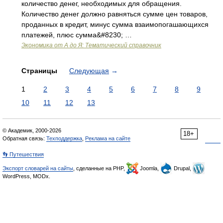
количество денег, необходимых для обращения.
Количество денег должно равняться сумме цен товаров,
проданных в кредит, минус сумма взаимопогашающихся
платежей, плюс сумма&#8230; …
Экономика от А до Я: Тематический справочник
Страницы
Следующая
→
1
2
3
4
5
6
7
8
9
10
11
12
13
© Академик, 2000-2026
18+
Обратная связь:
Техподдержка
,
Реклама на сайте
👣 Путешествия
Экспорт словарей на сайты
, сделанные на PHP,
Joomla,
Drupal,
WordPress, MODx.